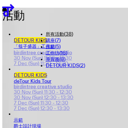
關於
團隊
活動
贊助單位
EN
繁
简
所有活動
(
38
)
DETOUR KIDS
講座
(
7
)
展覽地圖
「筷子盛器」工作坊
示範
(
5
)
birdintree creative studio
工作坊
(
16
)
30 Nov (Sun)
11:30 - 13:30
導賞團
(
8
)
7 Dec (Sun)
11:30 - 13:30
DETOUR KIDS
(
2
)
DETOUR KIDS
deTour Kids Tour
birdintree creative studio
30 Nov (Sun)
11:30 - 12:30
30 Nov (Sun)
12:30 - 13:30
7 Dec (Sun)
11:30 - 12:30
7 Dec (Sun)
12:30 - 13:30
示範
爵士設計現場