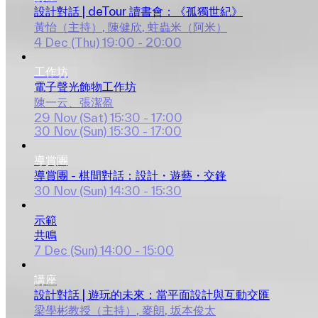
設計對話 | deTour 讀書會：《孤獨世紀》
黃怡（主持）
, 
陳健欣
, 
蛀蟲米（阿米）
4 Dec (Thu)
19:00 - 20:00
工作坊
電子聲光飾物工作坊
陳一云、張潔盈
29 Nov (Sat)
15:30 - 17:00
30 Nov (Sun)
15:30 - 17:00
導賞團
導賞團 - 棋間對話：設計・遊藝・交鋒
30 Nov (Sun)
14:30 - 15:30
示範
共鳴
7 Dec (Sun)
14:00 - 15:00
講座
設計對話 | 遊玩的未來：當平面設計與互動交匯
梁學彬教授（主持）
, 
麥朗
, 
坂本俊太