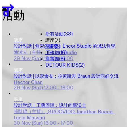
關於
團隊
活動
贊助單位
EN
繁
简
所有活動
(
38
)
講座
講座
(
7
)
展覽地圖
設計對話 | 無形的建築：Encor Studio 的減法哲學
示範
(
5
)
陳濬人（主持）
, 
工作坊
(
16
)
Encor Studio
29 Nov (Sat)
15:00 - 16:00
導賞團
(
8
)
DETOUR KIDS
(
2
)
講座
設計對話 | 以形會友：拉姆斯與 Braun 設計同好交流
Hector Chan
29 Nov (Sat)
17:00 - 18:00
講座
設計對話｜工藝回歸：設計的新沃土
張凱琨（主持）
, 
GROOVIDO
, 
Jonathan Bocca
, 
Lucia Massari
30 Nov (Sun)
16:00 - 17:00