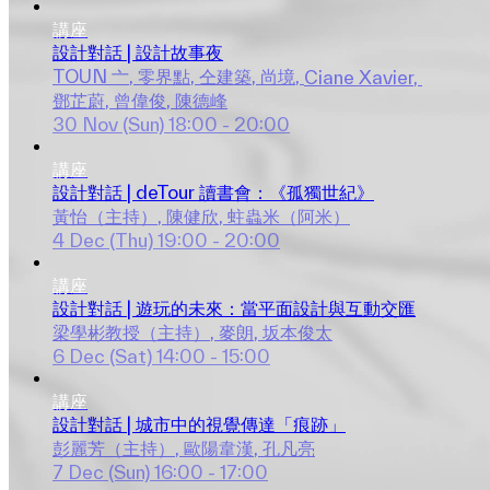
講座
設計對話 | 設計故事夜
TOUN 亠
, 
零界點
, 
仝建築
, 
尚境
, 
Ciane Xavier
, 
鄧芷蔚
, 
曾偉俊
, 
陳德峰
30 Nov (Sun)
18:00 - 20:00
講座
設計對話 | deTour 讀書會：《孤獨世紀》
黃怡（主持）
, 
陳健欣
, 
蛀蟲米（阿米）
4 Dec (Thu)
19:00 - 20:00
講座
設計對話 | 遊玩的未來：當平面設計與互動交匯
梁學彬教授（主持）
, 
麥朗
, 
坂本俊太
6 Dec (Sat)
14:00 - 15:00
講座
設計對話 | 城市中的視覺傳達「痕跡」
彭麗芳（主持）
, 
歐陽韋漢
, 
孔凡亮
7 Dec (Sun)
16:00 - 17:00