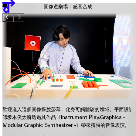
團隊
圖像遊樂場：感官合成
贊助單位
EN
繁
简
展覽地圖
歡迎進入這個圖像掙脫螢幕、化身可觸體驗的領域。平面設計
師坂本俊太將透過其作品《Instrument.Play.Graphics -
Modular Graphic Synthesizer -》帶來獨特的音像表演。