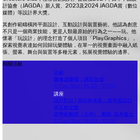
計協會（JAGDA）新人賞、2023及2024 JAGDA賞（數位
媒體）等設計界大獎。
其創作範疇橫跨平面設計、互動設計與裝置藝術。他認為創意
不只是一個商業技能，更是人類最原始的行為之一——玩。他
懷著「玩設計」的理念打造了個人項目「Play.Graphics」，
探索視覺表達如何回歸玩樂體驗，在單一的視覺畫面中融入紙
張、螢幕、舞台與裝置等多種元素，拓展視覺體驗的邊界。
相關活動
示範
圖像遊樂場：感官合成
6 Dec (Sat)
16:30 - 17:00
講座
設計對話 | 遊玩的未來：當平面設計
與互動交匯
梁學彬教授（主持）
, 
麥朗
, 
坂本俊太
6 Dec (Sat)
14:00 - 15:00