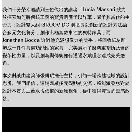
我們十分榮幸邀請到三位傑出的講者：Lucia Massari 致力
於探索如何將傳統工藝的寶貴遺產予以昇華，賦予其當代的生
命力；設計雙人組 GROOVIDO 則擅長以創新的設計方法融
合多元文化養分，創作出極富敘事性的獨特家具；而
Jonathan Bocca 透過他充滿想像力的雙手，將回收紙材雕
塑成一件件具備功能性的家具，完美展示了廢料重塑所蘊含的
變革性力量，以及創新與傳統如何透過永續理念達成完美邂
逅。
本次對談由建築師張凱琨擔任主持，引領一場跨越地域的設計
思辨。我們相信，這場匯聚多元觀點的交流，將能激發您對於
設計本質與工藝永恆價值的新穎視角，從中獲得豐富的靈感啟
發。