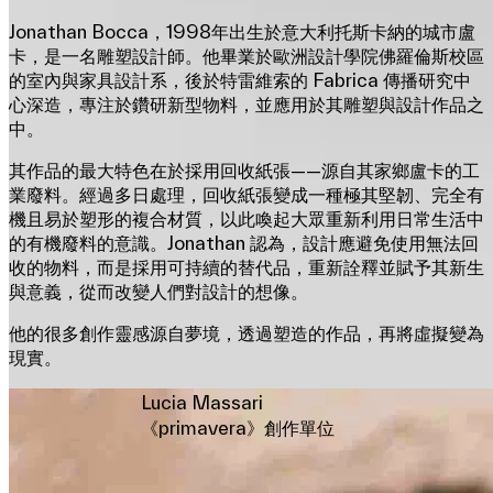
Jonathan Bocca，1998年出生於意大利托斯卡納的城市盧
卡，是一名雕塑設計師。他畢業於歐洲設計學院佛羅倫斯校區
的室內與家具設計系，後於特雷維索的 Fabrica 傳播研究中
心深造，專注於鑽研新型物料，並應用於其雕塑與設計作品之
中。
其作品的最大特色在於採用回收紙張——源自其家鄉盧卡的工
業廢料。經過多日處理，回收紙張變成一種極其堅韌、完全有
機且易於塑形的複合材質，以此喚起大眾重新利用日常生活中
的有機廢料的意識。Jonathan 認為，設計應避免使用無法回
收的物料，而是採用可持續的替代品，重新詮釋並賦予其新生
與意義，從而改變人們對設計的想像。
他的很多創作靈感源自夢境，透過塑造的作品，再將虛擬變為
現實。
Lucia Massari
《primavera》創作單位