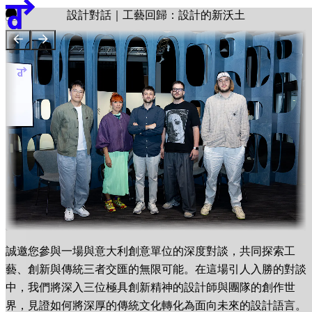
團隊
設計對話｜工藝回歸：設計的新沃土
贊助單位
EN
繁
简
展覽地圖
誠邀您參與一場與意大利創意單位的深度對談，共同探索工
藝、創新與傳統三者交匯的無限可能。在這場引人入勝的對談
中，我們將深入三位極具創新精神的設計師與團隊的創作世
界，見證如何將深厚的傳統文化轉化為面向未來的設計語言。