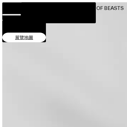
日期及時間
A BATTLE OF BEASTS
位置及交通
11月28日–12月7日
設計理念
簡介
創作單位
相關活動
11:00–20:00
關於
地點
團隊
PMQ元創方地面廣場
贊助單位
展覽地圖
EN
繁
简
展覽地圖