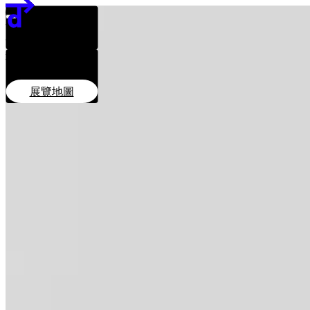
團隊
日期及時間
贊助單位
11月28日–12月7日
11:00–20:00
地點
EN
繁
简
PMQ元創方智方
展覽地圖
展覽地圖