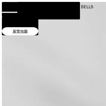
日期及時間
([[O]]) BELLS
位置及交通
11月28日–12月7日
設計理念
簡介
創作單位
相關活動
11:00–20:00
關於
地點
團隊
PMQ元創方地面廣場
贊助單位
展覽地圖
EN
繁
简
展覽地圖