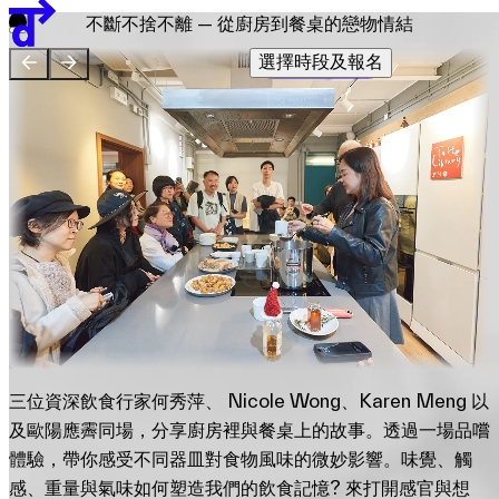
團隊
不斷不捨不離 — 從廚房到餐桌的戀物情結
贊助單位
選擇時段及報名
EN
繁
简
展覽地圖
三位資深飲食行家何秀萍、 Nicole Wong、Karen Meng 以
及歐陽應霽同場，分享廚房裡與餐桌上的故事。透過一場品嚐
體驗，帶你感受不同器皿對食物風味的微妙影響。味覺、觸
感、重量與氣味如何塑造我們的飲食記憶? 來打開感官與想