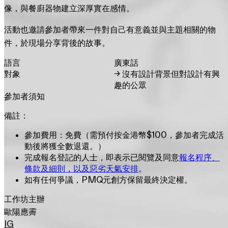
像，與餐廚器物建立深厚實在感情。
活動也邀請參加者帶來一件對自己有意義並與主題相關的物
件，於現場分享背後的故事。
語言
廣東話
對象
→
沒有設計背景但對設計有興
趣的公眾
參加者須知
備註：
參加費用：免費（需預付按金港幣$100，參加者完成活
動後將獲全數退還。）
完成報名登記的人士，即表示已閱覽及同意
報名程序、
條款及細則，以及惡劣天氣安排
。
如有任何爭議，PMQ元創方保留最終決定權。
工作坊主辦
歐陽應霽
IG