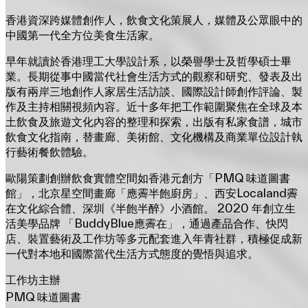
香港資深跨媒體創作人，飲食文化策展人，媒體及公眾眼中的
中國第一代全方位美食生活家。
早年就讀於香港理工大學設計系，以榮譽學士及哲學碩士畢
業。長期從事中國當代社會生活方式的觀察和研究、發表及出
版有兩岸三地創作人家居生活訪談、國際設計師創作評論、製
作及主持相關視頻內容。近十多年把工作範圍聚焦在全球及本
土飲食及旅遊文化內容的整理和探索，出版有私家食譜，城市
飲食文化指南，替畫廊、美術館、文化機構及商業單位設計執
行藝術餐飲體驗。
歐陽策劃創辦飲食實體空間如香港元創方「PMQ 味道圖書
館」，北京星空間畫廊「應霽半飽廚房」、西安Localand霽
在文化綜合體、深圳《半飽半醉》小酒館。 2020 年創立生
活美學品牌 「BuddyBlue應霽在」，通過產品合作、快閃
店、裝置藝術及工作坊等多元配套進入年青社群，積極促成新
一代對本地和國際當代生活方式態度的覺悟與追求。
工作坊主辦
PMQ 味道圖書