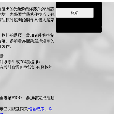
日期及時間
所灑出的光能夠輕易改寫家居設
報名
作坊」內學習竹藝紮作技巧，包
處理原竹篾開始製作具個人居家
分享
、物料的選擇，參加者能夠控制
角落。參加者亦能夠選擇燈罩的
可製作。
話
計系學生或在職設計師
有設計背景但對設計有興趣的
金港幣$100，參加者完成活動
示已閱覽及同意
報名程序、條