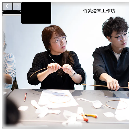
竹紮燈罩工作坊
位置及交通
簡介
導師
關於
團隊
贊助單位
EN
繁
简
展覽地圖