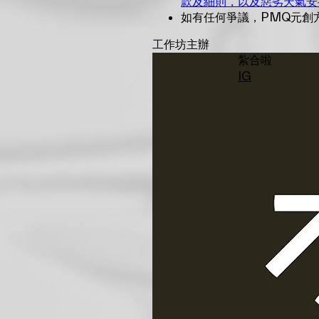
款及細則，以及惡劣天氣安
如有任何爭議，PMQ元創
工作坊主辦
紮合啦
IG