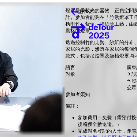
燈罩是承載光的器物，正負空間
工作坊
計。參加者能夠在「竹紮燈罩工
括削竹、紮竹、撲紙等工藝，由
風格的燈罩。
透過控制竹的走勢、紗紙的分布
家居的光影，滲透在家居的每個
款式，包括吊燈罩及坐枱燈罩均
語言
廣東
對象
→
設
→
沒
公眾
參加者須知
備註：
參加費用：免費（需預付按
後將獲全數退還。）
完成報名登記的人士，即表