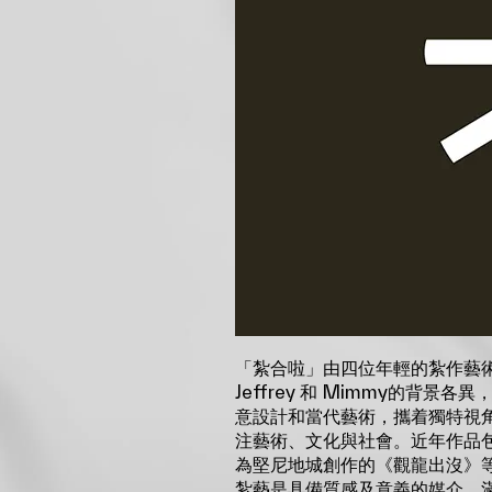
「紮合啦」由四位年輕的紮作藝術家
Jeffrey 和 Mimmy的背
意設計和當代藝術，攜着獨特視
注藝術、文化與社會。近年作品
為堅尼地城創作的《觀龍出沒》
紮藝是具備質感及意義的媒介，