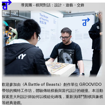
團隊
導賞團 - 棋間對話：設計・遊藝・交鋒
贊助單位
EN
繁
简
展覽地圖
歡迎參加由《A Battle of Beasts》創作單位 GROOVIDO
帶領的獨特工作坊，體驗傳統棋藝與當代設計的碰撞。本活動
探索意大利設計師如何以模組化磚塊，重新演繹鬥獸棋與象棋
等經典遊戲。