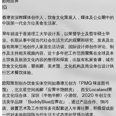
欧阳应霁
IG
香港资深跨媒体创作人，饮食文化策展人，媒体及公众眼中的
中国第一代全方位美食生活家。
早年就读于香港理工大学设计系，以荣誉学士及哲学硕士毕
业。长期从事中国当代社会生活方式的观察和研究、发表及出
版有两岸三地创作人家居生活访谈、国际设计师创作评论、制
作及主持相关视频内容。近十多年把工作范围聚焦在全球及本
土饮食及旅游文化内容的整理和探索，出版有私家食谱，城市
饮食文化指南，替画廊、美术馆、文化机构及商业单位设计执
行艺术餐饮体验。
欧阳策划创办饮食实体空间如香港元创方「PMQ 味道图书
馆」，北京星空间画廊「应霁半饱厨房」、西安Localand霁
在文化综合体、深圳《半饱半醉》小酒馆。 2020 年创立生
活美学品牌 「BuddyBlue应霁在」，通过产品合作、快闪
店、装置艺术及工作坊等多元配套进入年青社群，积极促成新
一代对本地和国际当代生活方式态度的觉悟与追求。