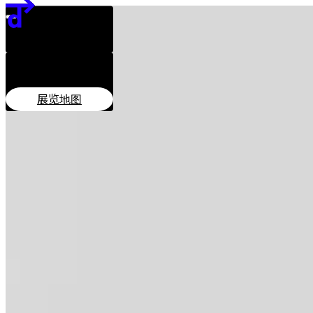
日期及时间
團隊
11月28日–12月7日
贊助單位
11:00–20:00
地点
EN
繁
简
PMQ元创方地面广场
展览地图
展览地图