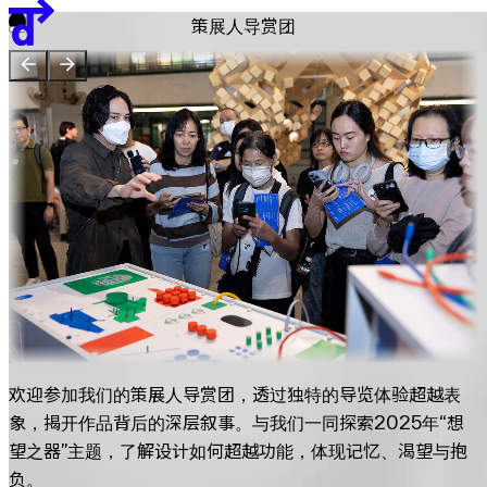
策展人导赏团
團隊
贊助單位
EN
繁
简
展览地图
欢迎参加我们的策展人导赏团，透过独特的导览体验超越表
象，揭开作品背后的深层叙事。与我们一同探索2025年“想
望之器”主题，了解设计如何超越功能，体现记忆、渴望与抱
负。