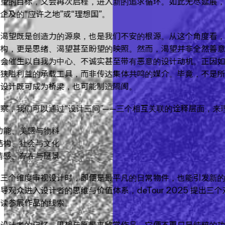
渴望的目标，又会再次启程，进入新的追求循环。如此无尽延展
企及的“应许之地”或“理想国”。
的渴望既是创造力的源泉，也是我们不安的根源。从这个角度看
建构，更是思绪、渴望甚至盼望的映照。然而，渴望并非全然善
也会催生以自我为中心、不诚实甚至带有恶意的设计动机。正因
为狭隘利益的承载工具，而非传达集体共鸣的媒介。毕竟，不是
；设计既可成为桥梁，也可能制造隔阂。
察，我们可以通过“设计三问”——三个相互关联的诠释层面，来
 功能、美感与物料
 结构、社会与文化
 情感、存在与愿景
这三个维度审视设计时，即便是最平凡的日常物件，也能引发新
导观众进入设计者的思维与价值体系，deTour 2025 提出三
解读参展作品的线索。
过设计者的记忆、思想与愿景来欣赏作品，它便不再只是纯粹的