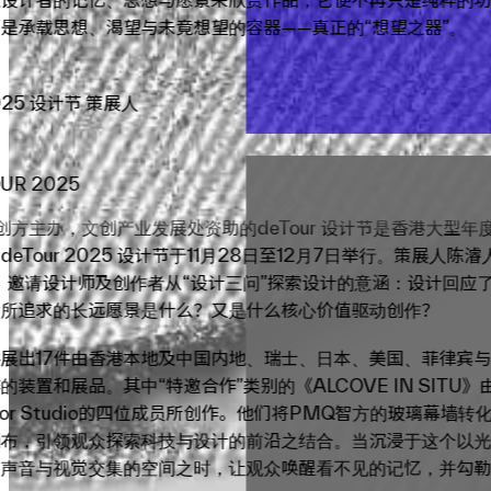
是承载思想、渴望与未竟想望的容器——真正的“想望之器”。
2025 设计节 策展人
UR 2025
创方主办，文创产业发展处资助的deTour 设计节是香港大型年
eTour 2025 设计节于11月28日至12月7日举行。策展人陈
，邀请设计师及创作者从“设计三问”探索设计的意涵：设计回应
后所追求的长远愿景是什么？又是什么核心价值驱动创作？
展出17件由香港本地及中国内地、瑞士、日本、美国、菲律宾
的装置和展品。其中“特邀合作”类别的《ALCOVE IN SITU
cor Studio的四位成员所创作。他们将PMQ智方的玻璃幕墙转
画布，引领观众探索科技与设计的前沿之结合。当沉浸于这个以
、声音与视觉交集的空间之时，让观众唤醒看不见的记忆，并勾