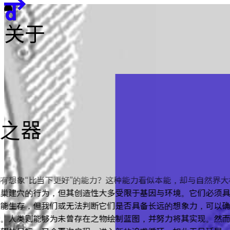
團隊
贊助單位
关于
EN
繁
简
展览地图
望之器
有想象“比当下更好”的能力？这种能力看似本能，却与自然界大
筑巢建穴的行为，但其创造性大多受限于基因与环境。它们必须
才能生存，但我们或无法判断它们是否具备长远的想象力，可以
新。人类则能够为未曾存在之物绘制蓝图，并努力将其实现。然