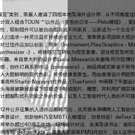
。
展览”类别，策展人邀请了四组本地及海外设计师，从不同角度诠
计双人组合TOUN 亠以作品《变形的日常——Philo模组》，
活性，铝制组件可以被自由组装成不同家具，让家成为一个生生
发人们追求一种灵活且可持续的生活方式。曾荣获多项国际大奖
往作品加以创新，带来《Instrument.Play.Graphics - Mod
c Synthesizer -》，将体感交互转化为视觉意像，混合视觉及听
乐趣。来自意大利的设计师Lucia Massari从朱塞佩·阿尔钦博
感，创作灯具系列作品《primavera》。她延用威尼斯逾千年
注入大胆鲜明的现代色彩，将传统焕发新生。而由香港设计师欧
务所Studio Nopqrst在作品《Trueform》中阐释了平面
头海报被撕掉后留下的痕迹手制成图片、雕塑，并利用扩增实境
设计超越形式与功能之外的价值，以及人工智能时代人类的不可
12件公开征集的入选作品脱颖而出，其灵感来源横跨人工智能
声音设计、创新物料乃至MBTI人格理论，创意纷呈！deTour 2
将举办超过40场工作坊、12场设计对话、表演及读书会、逾8
动体验“deTour Kids”。诚邀大家前来PMQ元创方，加入这